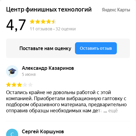
Центр финишных технологий
4,7
11 отзывов • 32 оценки
Поставьте нам оценку
Оставить отзыв
Александр Казаринов
5 июня
Остались крайне не довольны работой с этой
компанией. Приобретали вибрационную галтовку с
подбором образивного материала, предварительно
отправив образцы необходимых нам деталей.
...
ещё
Сравнивая цены на абсолютно идеинтичную
галтовку на авито ( с гарантией), понимали что их
цена х2,5,но решили приобретать т.к как считали что
Сергей Коршунов
С
нам подобрали соотвествующую нашему запросу